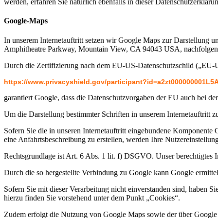
werden, erfahren Sie natürlich ebenfalls in dieser Datenschutzerkläru
Google-Maps
In unserem Internetauftritt setzen wir Google Maps zur Darstellung u
Amphitheatre Parkway, Mountain View, CA 94043 USA, nachfolgend
Durch die Zertifizierung nach dem EU-US-Datenschutzschild („EU-U
https://www.privacyshield.gov/participant?id=a2zt000000001L5
garantiert Google, dass die Datenschutzvorgaben der EU auch bei de
Um die Darstellung bestimmter Schriften in unserem Internetauftritt 
Sofern Sie die in unseren Internetauftritt eingebundene Komponente
eine Anfahrtsbeschreibung zu erstellen, werden Ihre Nutzereinstellun
Rechtsgrundlage ist Art. 6 Abs. 1 lit. f) DSGVO. Unser berechtigtes Int
Durch die so hergestellte Verbindung zu Google kann Google ermittel
Sofern Sie mit dieser Verarbeitung nicht einverstanden sind, haben Si
hierzu finden Sie vorstehend unter dem Punkt „Cookies“.
Zudem erfolgt die Nutzung von Google Maps sowie der über Google