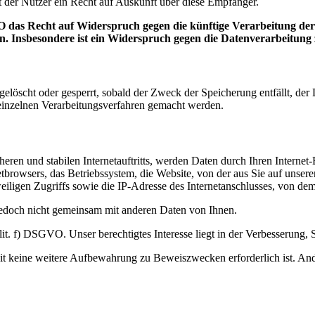
 der Nutzer ein Recht auf Auskunft über diese Empfänger.
 das Recht auf Widerspruch gegen die künftige Verarbeitung der s
en. Insbesondere ist ein Widerspruch gegen die Datenverarbeitun
n gelöscht oder gesperrt, sobald der Zweck der Speicherung entfällt, d
inzelnen Verarbeitungsverfahren gemacht werden.
eren und stabilen Internetauftritts, werden Daten durch Ihren Interne
tbrowsers, das Betriebssystem, die Website, von der aus Sie auf unsere
eiligen Zugriffs sowie die IP-Adresse des Internetanschlusses, von dem 
jedoch nicht gemeinsam mit anderen Daten von Ihnen.
. f) DSGVO. Unser berechtigtes Interesse liegt in der Verbesserung, Stab
t keine weitere Aufbewahrung zu Beweiszwecken erforderlich ist. Ander