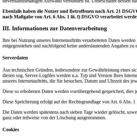
unverhältnismäßigen Aufwand verbunden ist. Unbeschadet dessen hat
Ebenfalls haben die Nutzer und Betroffenen nach Art. 21 DSGVO
nach Maßgabe von Art. 6 Abs. 1 lit. f) DSGVO verarbeitet werd
III. Informationen zur Datenverarbeitung
Ihre bei Nutzung unseres Internetauftritts verarbeiteten Daten werde
entgegenstehen und nachfolgend keine anderslautenden Angaben zu e
Serverdaten
Aus technischen Gründen, insbesondere zur Gewährleistung eines sich
diesen sog. Server-Logfiles werden u.a. Typ und Version Ihres Interne
unseres Internetauftritts, die Sie besuchen, Datum und Uhrzeit des jew
Diese so erhobenen Daten werden vorrübergehend gespeichert, dies 
Diese Speicherung erfolgt auf der Rechtsgrundlage von Art. 6 Abs. 1 lit
Die Daten werden spätestens nach sieben Tage wieder gelöscht, sowei
ganz oder teilweise von der Löschung ausgenommen.
Cookies