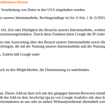
AAI&status=Active
r Verarbeitung von Daten in den USA eingehalten werden.
unseres Internetauftritts. Rechtsgrundlage ist Art. 6 Abs. 1 lit. f) DS
rt, Zeit oder Häufigkeit des Besuchs unseres Internetauftritts, werd
nonymisierungsfunktion. Durch diese Funktion kürzt Google die IP-Ad
eine Auswertung über den Besuch unseres Internetauftritts sowie über
rbringen, die mit der Nutzung unseres Internetauftritts und der Nutzu
n. Zudem hält Google unter
 auch zu den Möglichkeiten, die Datennutzung zu unterbinden.
n. Dieses Add-on lässt sich mit den gängigen Internet-Browsern instal
 teilt das Add-on dem JavaScript (ga.js) von Google Analytics mit, dass 
ss Informationen an uns oder an andere Webanalysedienste übermittelt 