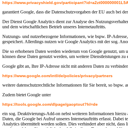
https://www.privacyshield.gov/participant?id=a2zt000000001L5
garantiert Google, dass die Datenschutzvorgaben der EU auch bei de
Der Dienst Google Analytics dient zur Analyse des Nutzungsverhaltens 
und dem wirtschaftlichen Betrieb unseres Internetauftritts.
Nutzungs- und nutzerbezogene Informationen, wie bspw. IP-Adresse, O
gespeichert. Allerdings nutzen wir Google Analytics mit der sog. A
Die so erhobenen Daten werden wiederum von Google genutzt, um uns 
können diese Daten genutzt werden, um weitere Dienstleistungen zu e
Google gibt an, Ihre IP-Adresse nicht mit anderen Daten zu verbinde
https://www.google.com/intl/de/policies/privacy/partners
weitere datenschutzrechtliche Informationen für Sie bereit, so bspw.
Zudem bietet Google unter
https://tools.google.com/dlpage/gaoptout?hl=de
ein sog. Deaktivierungs-Add-on nebst weiteren Informationen hierzu a
Daten, die Google bei Aufruf unseres Internetauftritts erfasst. Dabei
Analytics übermittelt werden sollen. Dies verhindert aber nicht, da