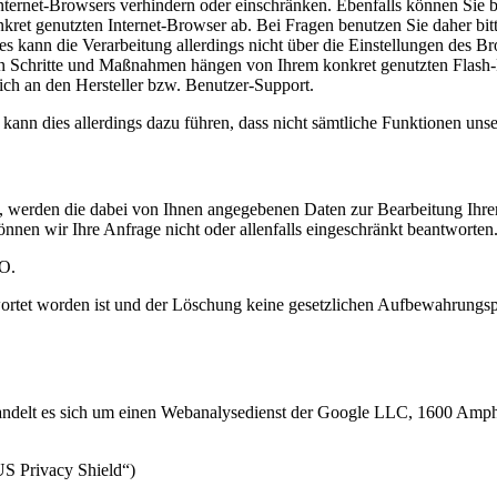
Internet-Browsers verhindern oder einschränken. Ebenfalls können Sie be
et genutzten Internet-Browser ab. Bei Fragen benutzen Sie daher bitt
es kann die Verarbeitung allerdings nicht über die Einstellungen des B
chen Schritte und Maßnahmen hängen von Ihrem konkret genutzten Flash-P
ich an den Hersteller bzw. Benutzer-Support.
 kann dies allerdings dazu führen, dass nicht sämtliche Funktionen unser
n, werden die dabei von Ihnen angegebenen Daten zur Bearbeitung Ihre
önnen wir Ihre Anfrage nicht oder allenfalls eingeschränkt beantworten
VO.
ortet worden ist und der Löschung keine gesetzlichen Aufbewahrungspf
bei handelt es sich um einen Webanalysedienst der Google LLC, 1600 
S Privacy Shield“)